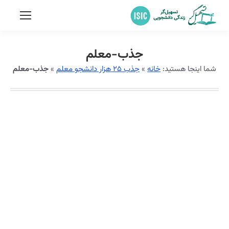
جذب-معلم
شما اینجا هستید:
خانه
»
جذب ۲۵ هزار دانشجو معلم
»
جذب-معلم