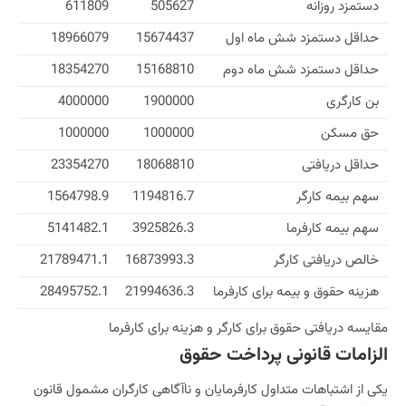
دستمزد روزانه
505627
611809
حداقل دستمزد شش ماه اول
15674437
18966079
حداقل دستمزد شش ماه دوم
15168810
18354270
بن کارگری
1900000
4000000
حق مسکن
1000000
1000000
حداقل دریافتی
18068810
23354270
سهم بیمه کارگر
1194816.7
1564798.9
سهم بیمه کارفرما
3925826.3
5141482.1
خالص دریافتی کارگر
16873993.3
21789471.1
هزینه حقوق و بیمه برای کارفرما
21994636.3
28495752.1
مقایسه دریافتی حقوق برای کارگر و هزینه برای کارفرما
الزامات قانونی پرداخت حقوق
یکی از اشتباهات متداول کارفرمایان و ناآگاهی کارگران مشمول قانون