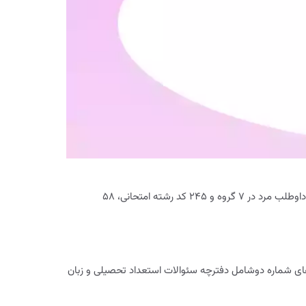
۹۸ برای دوره‌های مختلف جمعه 3 اسفند 97 با شرکت ۸۴ هزار و ۳۸۰ نفر داوطلب زن و ۱۱۲ هزار و ۵۷ نفر داوطلب مرد در ۷ گروه و ۲۴۵ کد رشته امتحانی، ۵۸
 شماره دوشامل دفترچه سئوالات استعداد تحصیلی و زبان