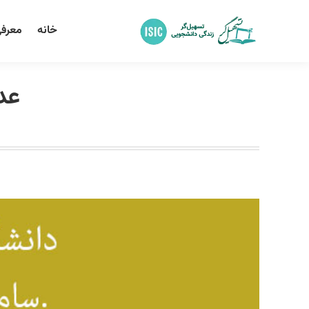
خانه
معرفی
عد