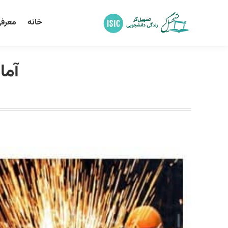
خانه
معرفی
آما